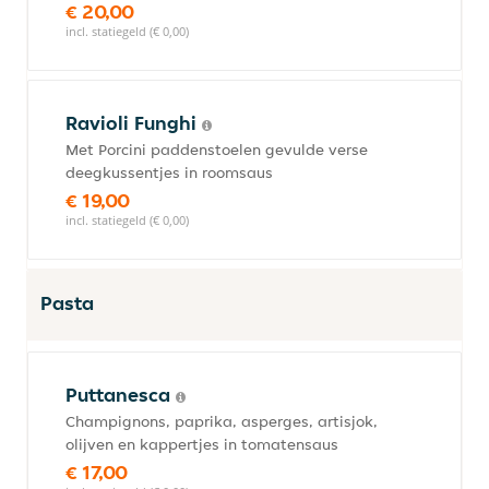
€ 20,00
incl. statiegeld (€ 0,00)
Ravioli Funghi
Met Porcini paddenstoelen gevulde verse
deegkussentjes in roomsaus
€ 19,00
incl. statiegeld (€ 0,00)
Pasta
Puttanesca
Champignons, paprika, asperges, artisjok,
olijven en kappertjes in tomatensaus
€ 17,00