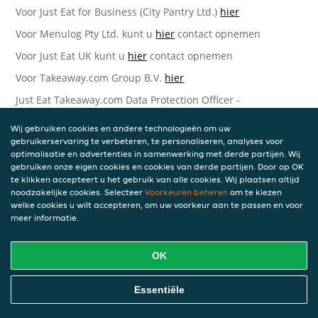
Voor Just Eat for Business (City Pantry Ltd.)
hier
Voor Menulog Pty Ltd. kunt u
hier
contact opnemen
Voor Just Eat UK kunt u
hier
contact opnemen
Voor Takeaway.com Group B.V.
hier
Just Eat Takeaway.com Data Protection Officer -
Takeaway.com Group B.V.
Wij gebruiken cookies en andere technologieën om uw
Piet Heinkade 61
gebruikerservaring te verbeteren, te personaliseren, analyses voor
1019 GM Amsterdam
optimalisatie en advertenties in samenwerking met derde partijen. Wij
Nederland
gebruiken onze eigen cookies en cookies van derde partijen. Door op OK
te klikken accepteert u het gebruik van alle cookies. Wij plaatsen altijd
Bijgewerkte versies van deze
noodzakelijke cookies. Selecteer
Voorkeuren beheren
om te kiezen
welke cookies u wilt accepteren, om uw voorkeur aan te passen en voor
Privacyverklaring
meer informatie.
Wij kunnen deze Verklaring van tijd tot tijd bijwerken als
OK
reactie op veranderende juridische, technische of zakelijke
ontwikkelingen. Wanneer wij onze Privacyverklaring
bijwerken, zullen wij passende maatregelen nemen om u
Essentiële
op de hoogte te brengen, in overeenstemming met het
belang van de wijzigingen die wij aanbrengen. Wanneer de