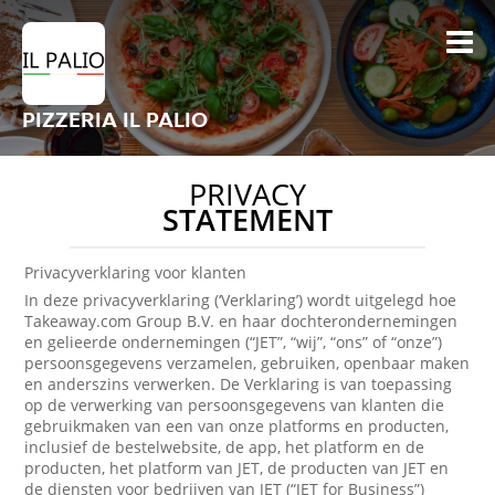
PIZZERIA IL PALIO
PRIVACY
STATEMENT
Privacyverklaring voor klanten
In deze privacyverklaring (‘Verklaring’) wordt uitgelegd hoe
Takeaway.com Group B.V. en haar dochterondernemingen
en gelieerde ondernemingen (“JET”, “wij”, “ons” of “onze”)
persoonsgegevens verzamelen, gebruiken, openbaar maken
en anderszins verwerken. De Verklaring is van toepassing
op de verwerking van persoonsgegevens van klanten die
gebruikmaken van een van onze platforms en producten,
inclusief de bestelwebsite, de app, het platform en de
producten, het platform van JET, de producten van JET en
de diensten voor bedrijven van JET (“JET for Business”)